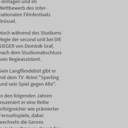
Filmtagen und im
Wettbewerb des Inter-
nationalen Filmfestivals
Brüssel.
Noch während des Studiums
Regie der second unit bei DIE
SIEGER von Dominik Graf,
nach dem Studiumabschluss
sein Regieassistent.
Sein Langfilmdebüt gibt er
mit dem TV -Krimi "Sperling
und sein Spiel gegen Alle".
In den folgenden Jahren
inszeniert er eine Reihe
erfolgreicher wie prämierter
Fernsehspiele, dabei
wechseln die Genres