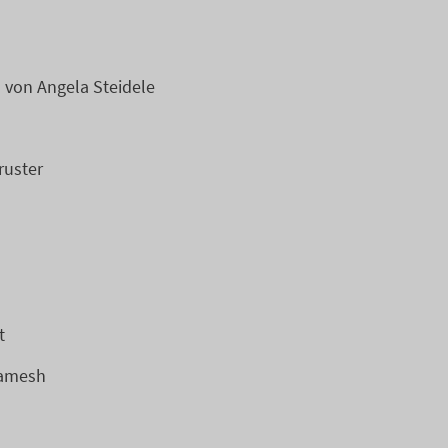
von Angela Steidele
ruster
t
Ramesh