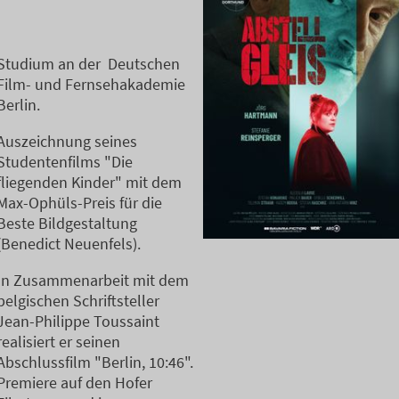
Studium an der Deutschen
Film- und Fernsehakademie
Berlin.
Auszeichnung seines
Studentenfilms "Die
fliegenden Kinder" mit dem
Max-Ophüls-Preis für die
Beste Bildgestaltung
(Benedict Neuenfels).
In Zusammenarbeit mit dem
belgischen Schriftsteller
Jean-Philippe Toussaint
realisiert er seinen
Abschlussfilm "Berlin, 10:46".
Premiere auf den Hofer